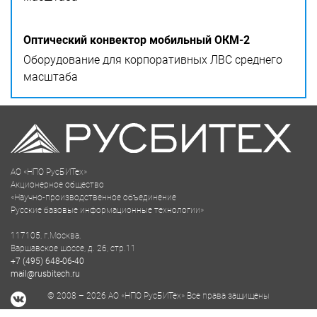
Оптический конвектор мобильный ОКМ-2
Оборудование для корпоративных ЛВС среднего
масштаба
АО «НПО РусБИТех»
Акционерное общество
«Научно-производственное объединение
Русские базовые информационные технологии»
117105, г.Москва,
Варшавское шоссе, д. 26, стр.11
+7 (495) 648-06-40
mail@rusbitech.ru
© 2008 – 2026 АО «НПО РусБИТех» Все права защищены